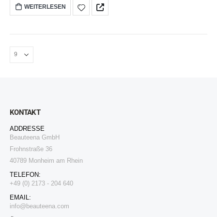
WEITERLESEN
KONTAKT
ADDRESSE
Beauteena GmbH
Frohnstraße 36
40789 Monheim am Rhein
TELEFON:
+49 (0) 2173 - 204 640
EMAIL:
i
nfo@beauteena.com