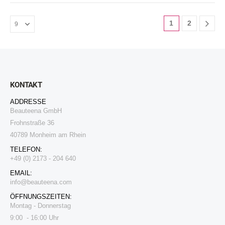
1
2
KONTAKT
ADDRESSE
Beauteena GmbH
Frohnstraße 36
40789 Monheim am Rhein
TELEFON:
+49 (0) 2173 - 204 640
EMAIL:
i
nfo@beauteena.com
ÖFFNUNGSZEITEN:
Montag - Donnerstag
9:00 - 16:00 Uhr