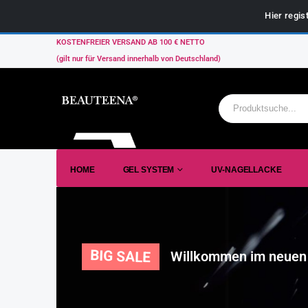
Hier regis
KOSTENFREIER VERSAND AB 100 € NETTO
(gilt nur für Versand innerhalb von Deutschland)
HOME
GEL SYSTEM
UV-NAGELLACKE
BIG SALE
Willkommen im neuen