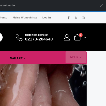
betreibende
Konto
Meine Wunschliste
Log In
telefonisch bestellen
0
02173-204640
MEHR
NAILART