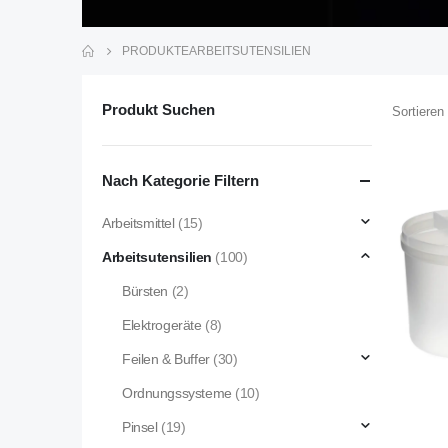
PRODUKTE
ARBEITSUTENSILIEN
Produkt Suchen
Sortieren
Nach Kategorie Filtern
Arbeitsmittel
(15)
Arbeitsutensilien
(100)
Bürsten
(2)
Elektrogeräte
(8)
Feilen & Buffer
(30)
Ordnungssysteme
(10)
Pinsel
(19)