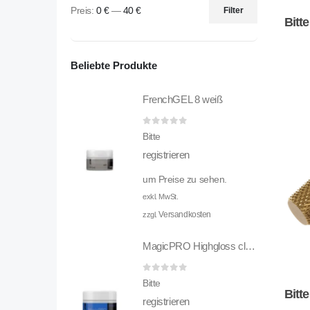
Preis:
0 €
—
40 €
Filter
Bitt
Beliebte Produkte
FrenchGEL 8 weiß
0
out of 5
Bitte
registrieren
um Preise zu sehen.
exkl. MwSt.
Versandkosten
zzgl.
MagicPRO Highgloss clear
0
out of 5
Bitte
Bitt
registrieren