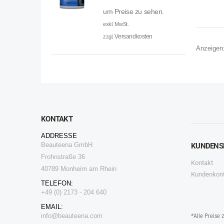
um Preise zu sehen.
exkl. MwSt.
Versandkosten
zzgl.
Anzeigen
KONTAKT
ADDRESSE
Beauteena GmbH
KUNDENS
Frohnstraße 36
Kontakt
40789 Monheim am Rhein
Kundenkon
TELEFON:
+49 (0) 2173 - 204 640
EMAIL:
i
nfo@beauteena.com
*Alle Preise 