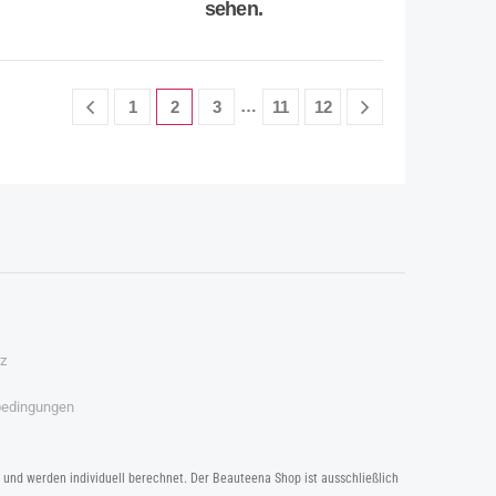
sehen.
…
1
2
3
11
12
z
bedingungen
b und werden individuell berechnet. Der Beauteena Shop ist ausschließlich