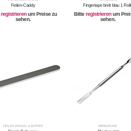
Feilen-Caddy
Fingertape breit blau 1 Rol
e
registrieren
um Preise zu
Bitte
registrieren
um Prei
sehen.
sehen.
FEILEN SPEZIAL & BUFFER
WERKZEUGE