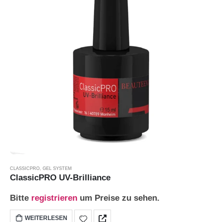
CLASSICPRO
,
GEL SYSTEM
ClassicPRO UV-Brilliance
Bitte
registrieren
um Preise zu sehen.
WEITERLESEN