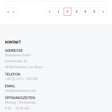
1
2
3
4
5
KONTAKT
ADDRESSE
Beauteena GmbH
Frohnstraße 36
40789 Monheim am Rhein
TELEFON:
+49 (0) 2173 - 204 640
EMAIL:
i
nfo@beauteena.com
ÖFFNUNGSZEITEN:
Montag - Donnerstag
9:00 - 16:00 Uhr