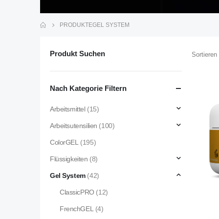
PRODUKTE
GEL SYSTEM
Produkt Suchen
Sortieren
Nach Kategorie Filtern
Arbeitsmittel
(15)
Arbeitsutensilien
(100)
ColorGEL
(195)
Flüssigkeiten
(8)
Gel System
(42)
ClassicPRO
(12)
FrenchGEL
(4)