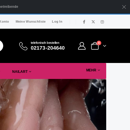
betreibende
Konto
Meine Wunschliste
Log In
telefonisch bestellen
0
02173-204640
MEHR
NAILART