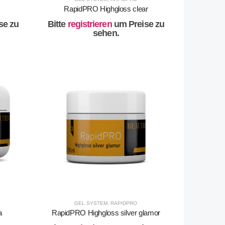
RapidPRO Highgloss clear
se zu
Bitte
registrieren
um Preise zu
sehen.
GEL SYSTEM
,
RAPIDPRO
a
RapidPRO Highgloss silver glamor