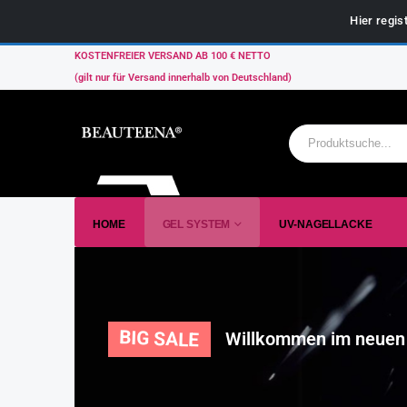
Hier regis
KOSTENFREIER VERSAND AB 100 € NETTO
(gilt nur für Versand innerhalb von Deutschland)
HOME
GEL SYSTEM
UV-NAGELLACKE
BIG SALE
Willkommen im neuen