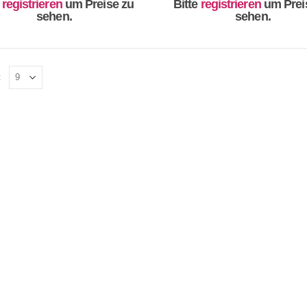
e
registrieren
um Preise zu
Bitte
registrieren
um Prei
sehen.
sehen.
: