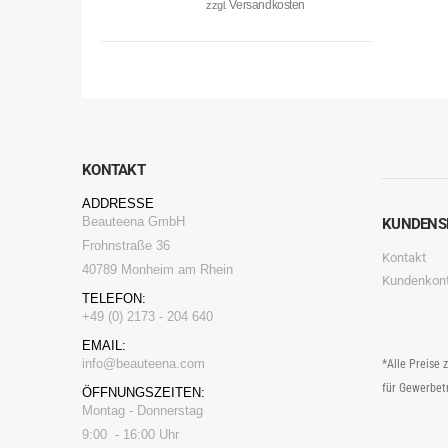
Versandkosten
zzgl.
KONTAKT
ADDRESSE
Beauteena GmbH
KUNDENS
Frohnstraße 36
Kontakt
40789 Monheim am Rhein
Kundenkon
TELEFON:
+49 (0) 2173 - 204 640
EMAIL:
i
nfo@beauteena.com
*Alle Preise 
für Gewerbet
ÖFFNUNGSZEITEN:
Montag - Donnerstag
9:00 - 16:00 Uhr