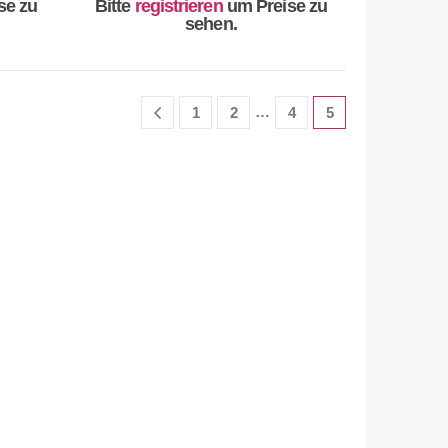
se zu
Bitte
registrieren
um Preise zu
sehen.
…
1
2
4
5