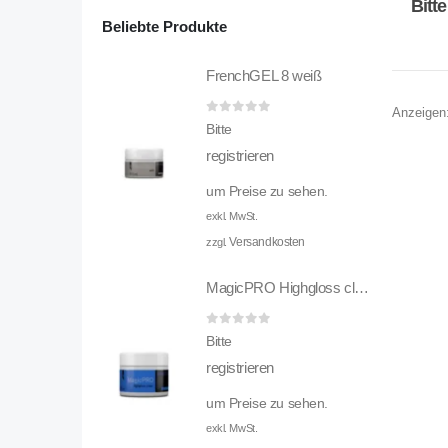
Bitt
Beliebte Produkte
FrenchGEL 8 weiß
Anzeigen
0
out of 5
Bitte
registrieren
um Preise zu sehen.
exkl. MwSt.
Versandkosten
zzgl.
MagicPRO Highgloss clear
0
out of 5
Bitte
registrieren
um Preise zu sehen.
exkl. MwSt.