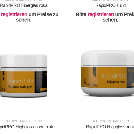
RapidPRO Fiberglas rosa
RapidPRO Fluid
e
registrieren
um Preise zu
Bitte
registrieren
um Prei
sehen.
sehen.
GEL SYSTEM
,
RAPIDPRO
GEL SYSTEM
,
RAPIDPRO
pidPRO Highgloss nude pink
RapidPRO Highgloss ros