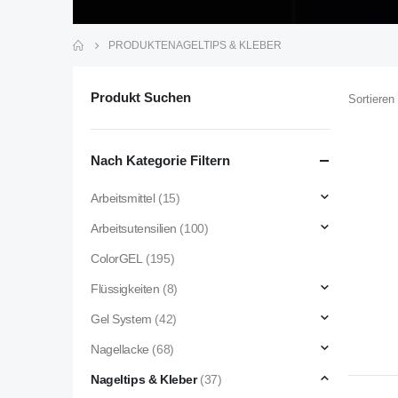
PRODUKTE
NAGELTIPS & KLEBER
Produkt Suchen
Sortieren
Nach Kategorie Filtern
Arbeitsmittel
(15)
Arbeitsutensilien
(100)
ColorGEL
(195)
Flüssigkeiten
(8)
Gel System
(42)
Nagellacke
(68)
Nageltips & Kleber
(37)