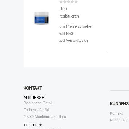
0
out of 5
Bitte
registrieren
um Preise zu sehen.
exkl. MwSt.
Versandkosten
zzgl.
KONTAKT
ADDRESSE
Beauteena GmbH
KUNDENS
Frohnstraße 36
Kontakt
40789 Monheim am Rhein
Kundenkon
TELEFON: