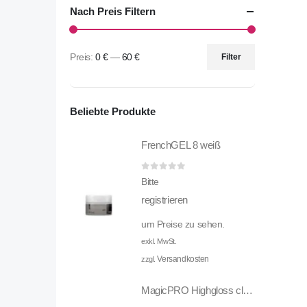
Nach Preis Filtern
Preis:
0 €
—
60 €
Filter
Beliebte Produkte
FrenchGEL 8 weiß
0
out of 5
Bitte
registrieren
um Preise zu sehen.
exkl. MwSt.
Versandkosten
zzgl.
MagicPRO Highgloss clear