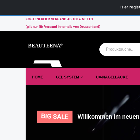
Hier regis
KOSTENFREIER VERSAND AB 100 € NETTO
(gilt nur für Versand innerhalb von Deutschland)
HOME
GEL SYSTEM
UV-NAGELLACKE
BIG SALE
Willkommen im neuen