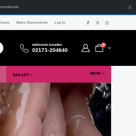
betreibende
Konto
Meine Wunschliste
Log In
telefonisch bestellen
0
02173-204640
MEHR
NAILART