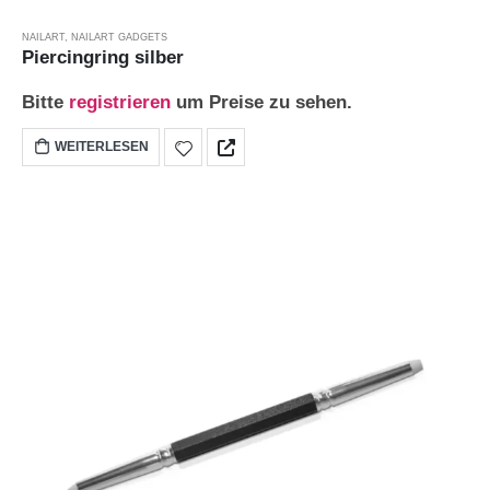
NAILART
,
NAILART GADGETS
Piercingring silber
Bitte
registrieren
um Preise zu sehen.
WEITERLESEN