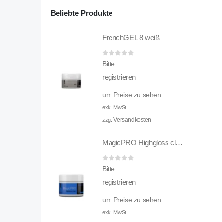
Beliebte Produkte
FrenchGEL 8 weiß
0
out of 5
Bitte
registrieren
um Preise zu sehen.
exkl. MwSt.
Versandkosten
zzgl.
MagicPRO Highgloss clear
0
out of 5
Bitte
registrieren
um Preise zu sehen.
exkl. MwSt.