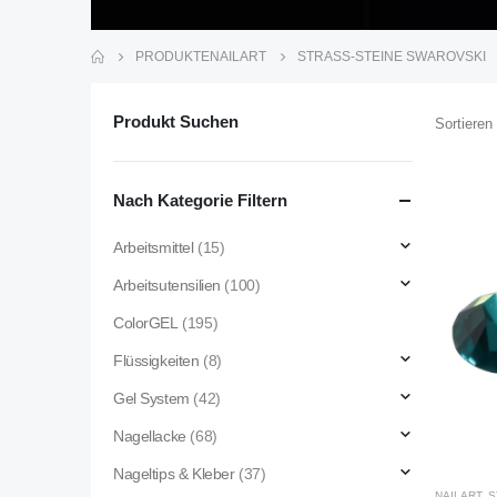
PRODUKTE
NAILART
STRASS-STEINE SWAROVSKI
Produkt Suchen
Sortieren
Nach Kategorie Filtern
Arbeitsmittel
(15)
Arbeitsutensilien
(100)
ColorGEL
(195)
Flüssigkeiten
(8)
Gel System
(42)
Nagellacke
(68)
Nageltips & Kleber
(37)
NAILART
,
S