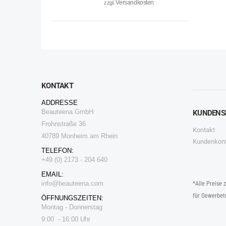
Versandkosten
zzgl.
KONTAKT
ADDRESSE
Beauteena GmbH
KUNDENS
Frohnstraße 36
Kontakt
40789 Monheim am Rhein
Kundenkon
TELEFON:
+49 (0) 2173 - 204 640
EMAIL:
i
nfo@beauteena.com
*Alle Preise 
für Gewerbet
ÖFFNUNGSZEITEN:
Montag - Donnerstag
9:00 - 16:00 Uhr