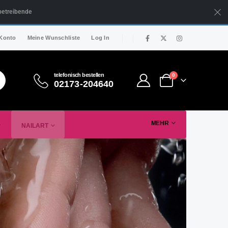
betreibende
Konto
Meine Wunschliste
Log In
telefonisch bestellen
0
02173-204640
MEHR
NAILART