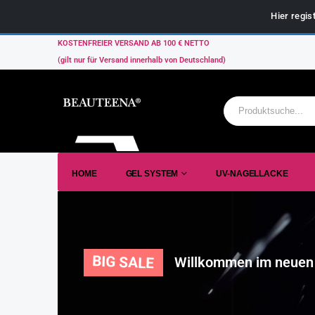
Hier regis
KOSTENFREIER VERSAND AB 100 € NETTO
(gilt nur für Versand innerhalb von Deutschland)
HOME
GEL SYSTEM
UV-NAGELLACKE
BIG SALE
Willkommen im neuen