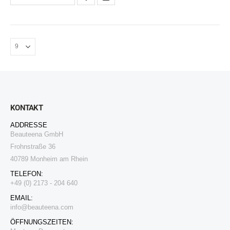
KONTAKT
ADDRESSE
Beauteena GmbH
Frohnstraße 36
40789 Monheim am Rhein
TELEFON:
+49 (0) 2173 - 204 640
EMAIL:
i
nfo@beauteena.com
ÖFFNUNGSZEITEN: