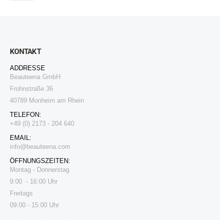
KONTAKT
ADDRESSE
Beauteena GmbH
Frohnstraße 36
40789 Monheim am Rhein
TELEFON:
+49 (0) 2173 - 204 640
EMAIL:
i
nfo@beauteena.com
ÖFFNUNGSZEITEN:
Montag - Donnerstag
9:00 - 16:00 Uhr
Freitags
09:00 - 15:00 Uhr