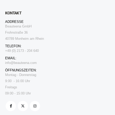
KONTAKT
ADDRESSE
Beauteena GmbH
Frohnstraße 36
40789 Monheim am Rhein
TELEFON:
+49 (0) 2173 - 204 640
EMAIL:
i
nfo@beauteena.com
ÖFFNUNGSZEITEN:
Montag - Donnerstag
9:00 - 16:00 Uhr
Freitags
09:00 - 15:00 Uhr