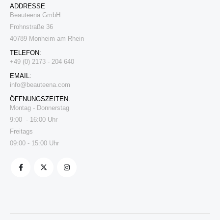
ADDRESSE
Beauteena GmbH
Frohnstraße 36
40789 Monheim am Rhein
TELEFON:
+49 (0) 2173 - 204 640
EMAIL:
i
nfo@beauteena.com
ÖFFNUNGSZEITEN:
Montag - Donnerstag
9:00 - 16:00 Uhr
Freitags
09:00 - 15:00 Uhr