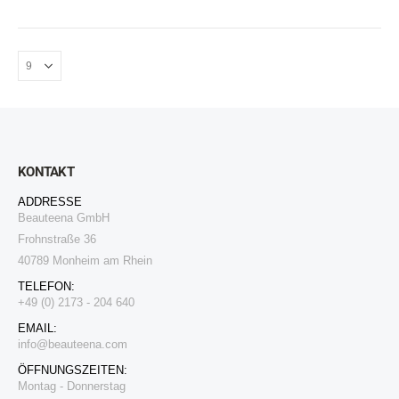
KONTAKT
ADDRESSE
Beauteena GmbH
Frohnstraße 36
40789 Monheim am Rhein
TELEFON:
+49 (0) 2173 - 204 640
EMAIL:
i
nfo@beauteena.com
ÖFFNUNGSZEITEN:
Montag - Donnerstag