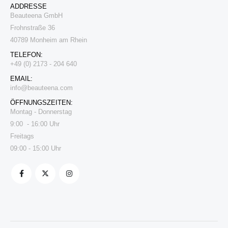
ADDRESSE
Beauteena GmbH
Frohnstraße 36
40789 Monheim am Rhein
TELEFON:
+49 (0) 2173 - 204 640
EMAIL:
i
nfo@beauteena.com
ÖFFNUNGSZEITEN:
Montag - Donnerstag
9:00 - 16:00 Uhr
Freitags
09:00 - 15:00 Uhr