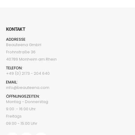
KONTAKT
ADDRESSE
Beauteena GmbH
Frohnstraße 36
40789 Monheim am Rhein
TELEFON:
+49 (0) 2173 - 204 640
EMAIL:
i
nfo@beauteena.com
ÖFFNUNGSZEITEN:
Montag - Donnerstag
9:00 - 16:00 Uhr
Freitags
09:00 - 15:00 Uhr