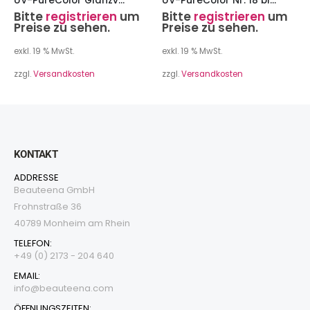
UV-PureColor Glanzversiegler 15 ml
UV-PureColor Nr. 18 blau-türkis glitter 15 ml
Bitte
registrieren
um
Bitte
registrieren
um
Preise zu sehen.
Preise zu sehen.
exkl. 19 % MwSt.
exkl. 19 % MwSt.
zzgl.
Versandkosten
zzgl.
Versandkosten
KONTAKT
ADDRESSE
Beauteena GmbH
Frohnstraße 36
40789 Monheim am Rhein
TELEFON:
+49 (0) 2173 - 204 640
EMAIL:
i
nfo@beauteena.com
ÖFFNUNGSZEITEN: